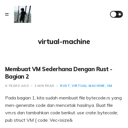
virtual-machine
Membuat VM Sederhana Dengan Rust -
Bagian 2
6 YEARS AGO
3 MIN READ
RUST
VIRTUAL-MACHINE
VM
Pada bagian 1, kita sudah membuat file bytecode.rs yang
men-generate code dan mencetak hasilnya. Buat file
vm.rs dan tambahkan code berikut: use crate::bytecode;
pub struct VM { code: Vec<isize&